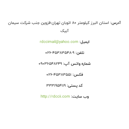
آدرس:
استان البرز کیلومتر 80 اتوبان تهران-قزوین جنب شرکت سیمان
آبیک
ایمیل:
rdccimail@yahoo.com
تلفن:
026-45383548-9
شماره واتس آپ:
09036548249
فکس:
026-45383551
کد پستی:
3331954119
وب سایت:
http://rdccii.com