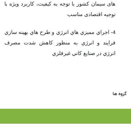
های سيمان کشور با توجه به کيفيت، کاربرد ويژه با
توجيه اقتصادی مناسب
4- اجراي مميزي هاي انرژي و طرح هاي بهينه سازي
فرايند و انرژي به منظور كاهش شدت مصرف
انرژي در صنايع كاني غيرفلزي
گروه ها