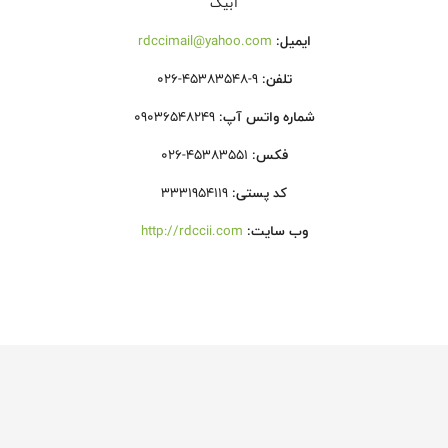
آبیک
ایمیل:
rdccimail@yahoo.com
تلفن:
026-45383548-9
شماره واتس آپ:
09036548249
فکس:
026-45383551
کد پستی:
3331954119
وب سایت:
http://rdccii.com