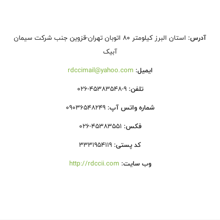
آدرس:
استان البرز کیلومتر 80 اتوبان تهران-قزوین جنب شرکت سیمان
آبیک
ایمیل:
rdccimail@yahoo.com
تلفن:
026-45383548-9
شماره واتس آپ:
09036548249
فکس:
026-45383551
کد پستی:
3331954119
وب سایت:
http://rdccii.com